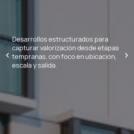
Desarrollos estructurados para
capturar valorización desde etapas
tempranas, con foco en ubicación,
escala y salida.